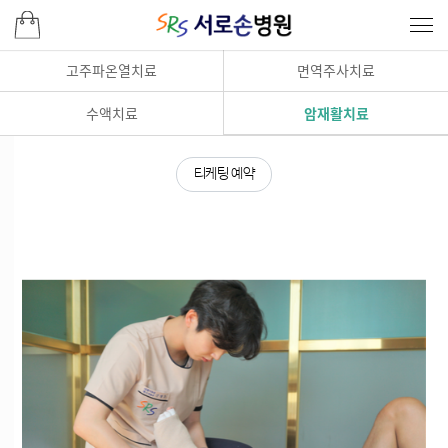
고주파온열치료
면역주사치료
수액치료
암재활치료
티케팅 예약