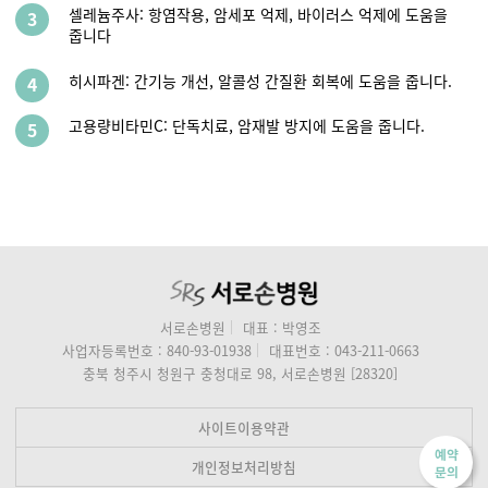
셀레늄주사: 항염작용, 암세포 억제, 바이러스 억제에 도움을
3
줍니다
히시파겐: 간기능 개선, 알콜성 간질환 회복에 도움을 줍니다.
4
고용량비타민C: 단독치료, 암재발 방지에 도움을 줍니다.
5
서로손병원
대표 : 박영조
사업자등록번호 : 840-93-01938
대표번호 : 043-211-0663
충북 청주시 청원구 충청대로 98, 서로손병원 [28320]
사이트이용약관
예약
개인정보처리방침
문의