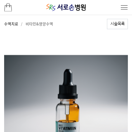
수액치료
비타민&영양수액
시술목록